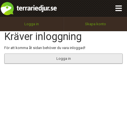
integritetspolicy
OK
Utför
Namn:
Begär nytt lösenord
Logga in
Skapa konto
Tillbaka till förstasidan
Kräver inloggning
100%
Epost:
För att komma åt sidan behöver du vara inloggad!
Logga in
Användarnamn:
Lösenord:
Privacy Policy
Terms of Service