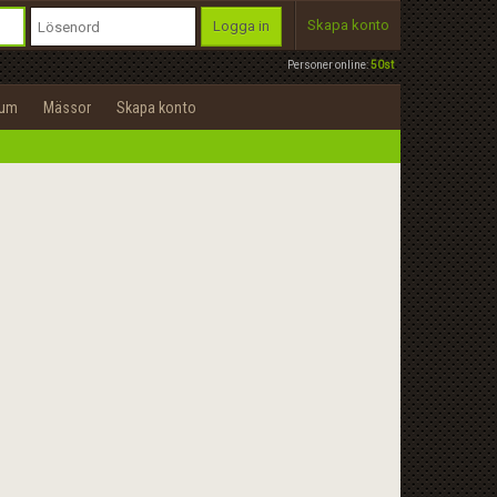
Skapa konto
Logga in
Personer online:
50st
rum
Mässor
Skapa konto