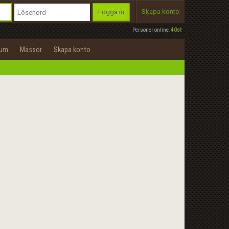
Skapa konto
Logga in
Personer online:
40st
rum
Mässor
Skapa konto