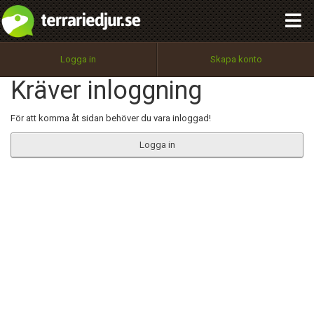
integritetspolicy
OK
Utför
Namn:
Begär nytt lösenord
Logga in
Skapa konto
Tillbaka till förstasidan
Kräver inloggning
100%
Epost:
För att komma åt sidan behöver du vara inloggad!
Logga in
Användarnamn:
Lösenord:
Privacy Policy
Terms of Service