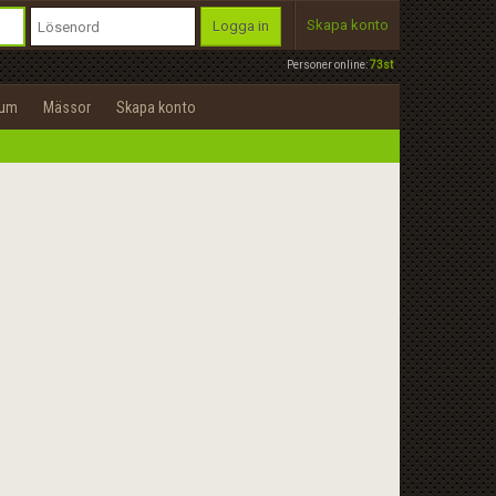
Skapa konto
Logga in
Personer online:
73st
rum
Mässor
Skapa konto