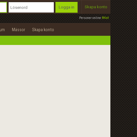
Skapa konto
Logga in
Personer online:
84st
rum
Mässor
Skapa konto