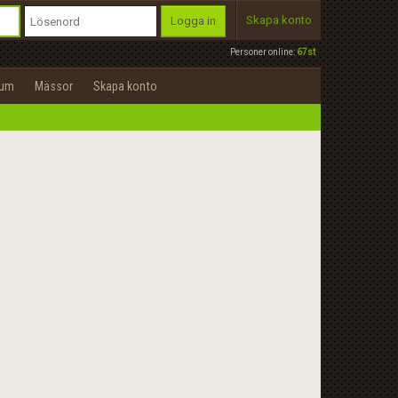
Skapa konto
Logga in
Personer online:
67st
rum
Mässor
Skapa konto