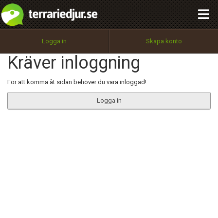
integritetspolicy
OK
Utför
Namn:
Begär nytt lösenord
Logga in
Skapa konto
Tillbaka till förstasidan
Kräver inloggning
100%
Epost:
För att komma åt sidan behöver du vara inloggad!
Logga in
Användarnamn:
Lösenord:
Privacy Policy
Terms of Service