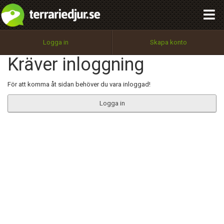
integritetspolicy
OK
Utför
Namn:
Begär nytt lösenord
Logga in
Skapa konto
Tillbaka till förstasidan
Kräver inloggning
100%
Epost:
För att komma åt sidan behöver du vara inloggad!
Logga in
Användarnamn:
Lösenord:
Privacy Policy
Terms of Service