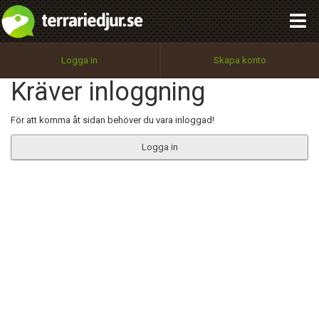
integritetspolicy
OK
Utför
Namn:
Begär nytt lösenord
Logga in
Skapa konto
Tillbaka till förstasidan
Kräver inloggning
100%
Epost:
För att komma åt sidan behöver du vara inloggad!
Logga in
Användarnamn:
Lösenord:
Privacy Policy
Terms of Service