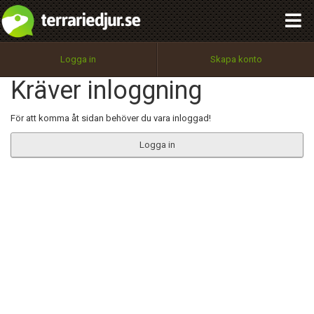
integritetspolicy
OK
Utför
Namn:
Begär nytt lösenord
Logga in
Skapa konto
Tillbaka till förstasidan
Kräver inloggning
100%
Epost:
För att komma åt sidan behöver du vara inloggad!
Logga in
Användarnamn:
Lösenord:
Privacy Policy
Terms of Service