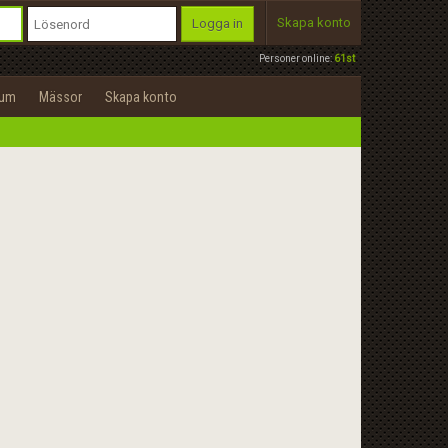
Skapa konto
Logga in
Personer online:
61st
rum
Mässor
Skapa konto