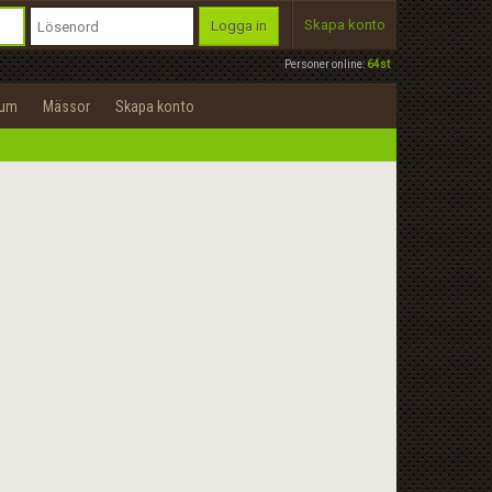
Skapa konto
Logga in
Personer online:
64st
rum
Mässor
Skapa konto