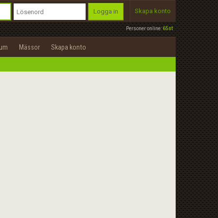
Skapa konto
Logga in
Personer online:
65st
rum
Mässor
Skapa konto