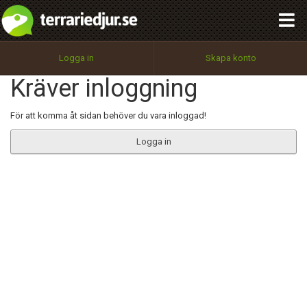
integritetspolicy
OK
Utför
Namn:
Begär nytt lösenord
Logga in
Skapa konto
Tillbaka till förstasidan
Kräver inloggning
100%
Epost:
För att komma åt sidan behöver du vara inloggad!
Logga in
Användarnamn:
Lösenord:
Privacy Policy
Terms of Service