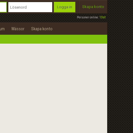
Skapa konto
Logga in
Personer online:
13st
rum
Mässor
Skapa konto