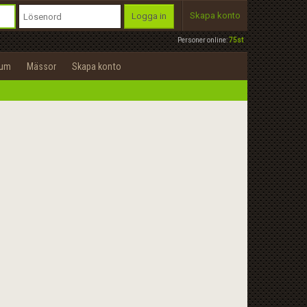
Skapa konto
Logga in
Personer online:
75st
rum
Mässor
Skapa konto