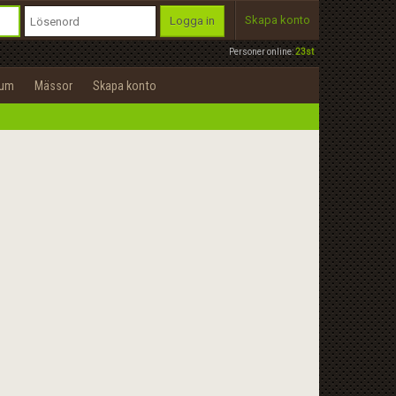
Skapa konto
Logga in
Personer online:
23st
rum
Mässor
Skapa konto