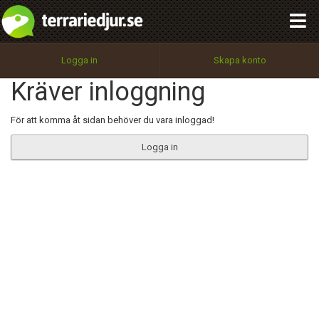
integritetspolicy
OK
Utför
Namn:
Begär nytt lösenord
Logga in
Skapa konto
Tillbaka till förstasidan
Kräver inloggning
100%
Epost:
För att komma åt sidan behöver du vara inloggad!
Logga in
Användarnamn:
Lösenord:
Privacy Policy
Terms of Service