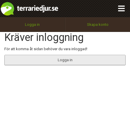
integritetspolicy
OK
Utför
Namn:
Begär nytt lösenord
Logga in
Skapa konto
Tillbaka till förstasidan
Kräver inloggning
100%
Epost:
För att komma åt sidan behöver du vara inloggad!
Logga in
Användarnamn:
Lösenord:
Privacy Policy
Terms of Service