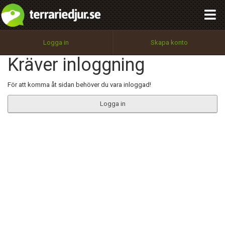
integritetspolicy
OK
Utför
Namn:
Begär nytt lösenord
Logga in
Skapa konto
Tillbaka till förstasidan
Kräver inloggning
100%
Epost:
För att komma åt sidan behöver du vara inloggad!
Logga in
Användarnamn:
Lösenord:
Privacy Policy
Terms of Service