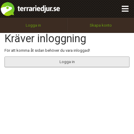
integritetspolicy
OK
Utför
Namn:
Begär nytt lösenord
Logga in
Skapa konto
Tillbaka till förstasidan
Kräver inloggning
100%
Epost:
För att komma åt sidan behöver du vara inloggad!
Logga in
Användarnamn:
Lösenord:
Privacy Policy
Terms of Service