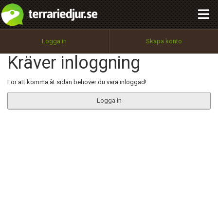
integritetspolicy
OK
Utför
Namn:
Begär nytt lösenord
Logga in
Skapa konto
Tillbaka till förstasidan
Kräver inloggning
100%
Epost:
För att komma åt sidan behöver du vara inloggad!
Logga in
Användarnamn:
Lösenord:
Privacy Policy
Terms of Service