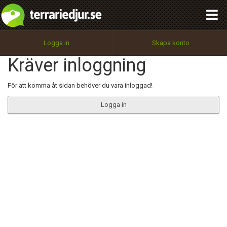
integritetspolicy
OK
Utför
Namn:
Begär nytt lösenord
Logga in
Skapa konto
Tillbaka till förstasidan
Kräver inloggning
100%
Epost:
För att komma åt sidan behöver du vara inloggad!
Logga in
Användarnamn:
Lösenord:
Privacy Policy
Terms of Service