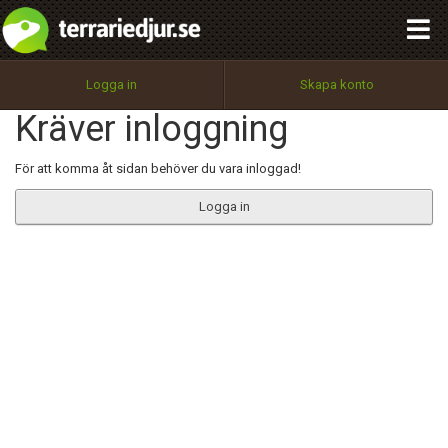
integritetspolicy
OK
Utför
Namn:
Begär nytt lösenord
Logga in
Skapa konto
Tillbaka till förstasidan
Kräver inloggning
100%
Epost:
För att komma åt sidan behöver du vara inloggad!
Logga in
Användarnamn:
Lösenord:
Privacy Policy
Terms of Service