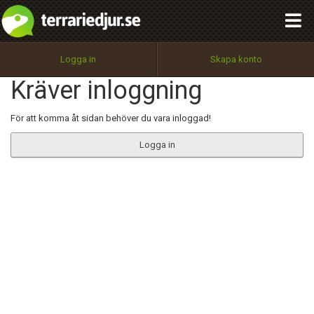
integritetspolicy
OK
Utför
Namn:
Begär nytt lösenord
Logga in
Skapa konto
Tillbaka till förstasidan
Kräver inloggning
100%
Epost:
För att komma åt sidan behöver du vara inloggad!
Logga in
Användarnamn:
Lösenord:
Privacy Policy
Terms of Service