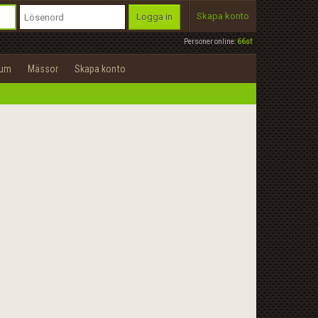
Skapa konto
Logga in
Personer online:
66st
rum
Mässor
Skapa konto