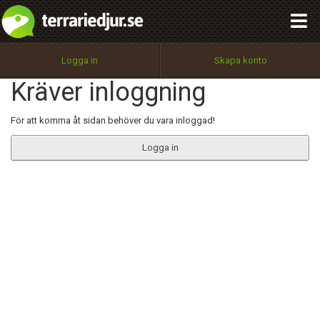
integritetspolicy
OK
Utför
Namn:
Begär nytt lösenord
Logga in
Skapa konto
Tillbaka till förstasidan
Kräver inloggning
100%
Epost:
För att komma åt sidan behöver du vara inloggad!
Logga in
Användarnamn:
Lösenord:
Privacy Policy
Terms of Service