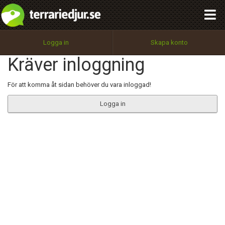
integritetspolicy
OK
Utför
Namn:
Begär nytt lösenord
Logga in
Skapa konto
Tillbaka till förstasidan
Kräver inloggning
100%
Epost:
För att komma åt sidan behöver du vara inloggad!
Logga in
Användarnamn:
Lösenord:
Privacy Policy
Terms of Service