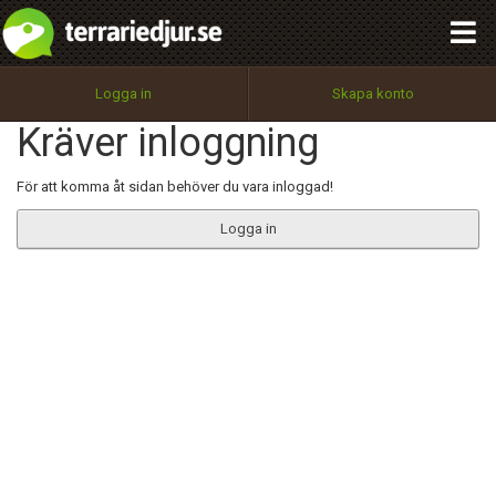
integritetspolicy
OK
Utför
Namn:
Begär nytt lösenord
Logga in
Skapa konto
Tillbaka till förstasidan
Kräver inloggning
100%
Epost:
För att komma åt sidan behöver du vara inloggad!
Logga in
Användarnamn:
Lösenord:
Privacy Policy
Terms of Service