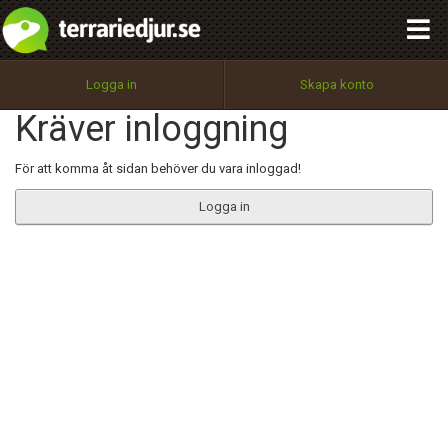
integritetspolicy
OK
Utför
Namn:
Begär nytt lösenord
Logga in
Skapa konto
Tillbaka till förstasidan
Kräver inloggning
100%
Epost:
För att komma åt sidan behöver du vara inloggad!
Logga in
Användarnamn:
Lösenord:
Privacy Policy
Terms of Service