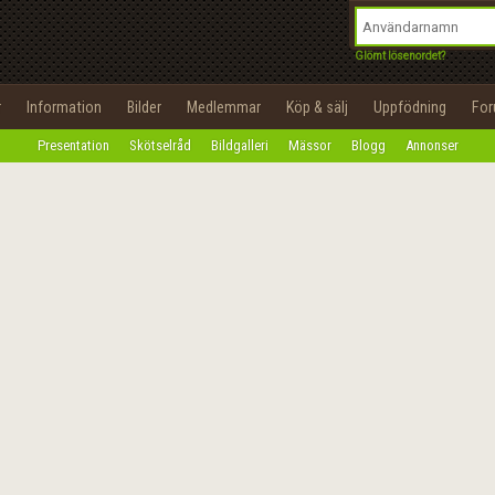
integritetspolicy
OK
Utför
Namn:
Begär nytt lösenord
Glömt lösenordet?
Tillbaka till förstasidan
Epost:
r
Information
Bilder
Medlemmar
Köp & sälj
Uppfödning
Fo
100%
Presentation
Skötselråd
Bildgalleri
Mässor
Blogg
Annonser
Användarnamn:
Lösenord:
Privacy Policy
Terms of Service
Skapa konto