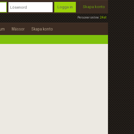
Skapa konto
Logga in
Personer online:
24st
rum
Mässor
Skapa konto