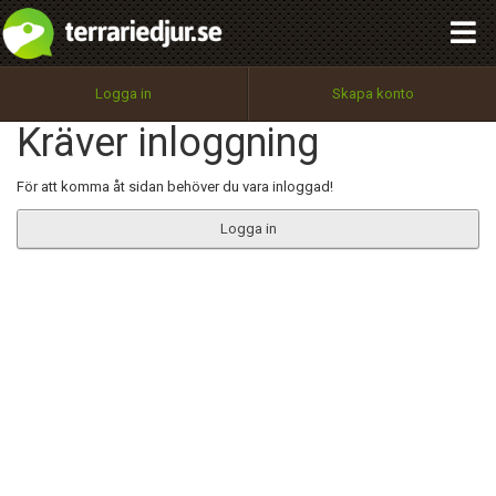
integritetspolicy
OK
Utför
Namn:
Begär nytt lösenord
Logga in
Skapa konto
Tillbaka till förstasidan
Kräver inloggning
100%
Epost:
För att komma åt sidan behöver du vara inloggad!
Logga in
Användarnamn:
Lösenord:
Privacy Policy
Terms of Service