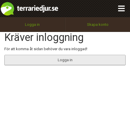
integritetspolicy
OK
Utför
Namn:
Begär nytt lösenord
Logga in
Skapa konto
Tillbaka till förstasidan
Kräver inloggning
100%
Epost:
För att komma åt sidan behöver du vara inloggad!
Logga in
Användarnamn:
Lösenord:
Privacy Policy
Terms of Service