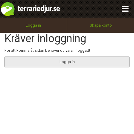
integritetspolicy
OK
Utför
Namn:
Begär nytt lösenord
Logga in
Skapa konto
Tillbaka till förstasidan
Kräver inloggning
100%
Epost:
För att komma åt sidan behöver du vara inloggad!
Logga in
Användarnamn:
Lösenord:
Privacy Policy
Terms of Service