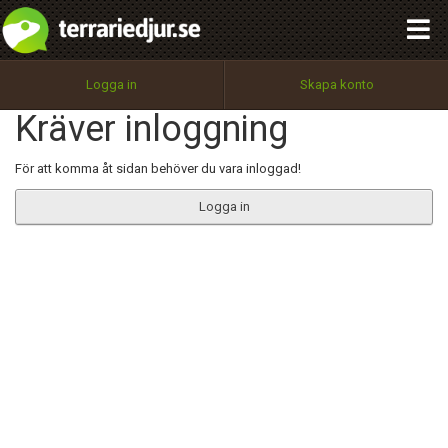
integritetspolicy
OK
Utför
Namn:
Begär nytt lösenord
Logga in
Skapa konto
Tillbaka till förstasidan
Kräver inloggning
100%
Epost:
För att komma åt sidan behöver du vara inloggad!
Logga in
Användarnamn:
Lösenord:
Privacy Policy
Terms of Service