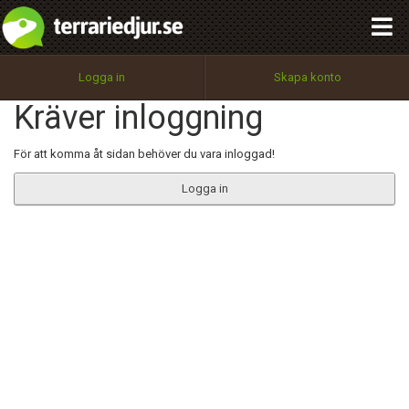
integritetspolicy
OK
Utför
Namn:
Begär nytt lösenord
Logga in
Skapa konto
Tillbaka till förstasidan
Kräver inloggning
100%
Epost:
För att komma åt sidan behöver du vara inloggad!
Logga in
Användarnamn:
Lösenord:
Privacy Policy
Terms of Service