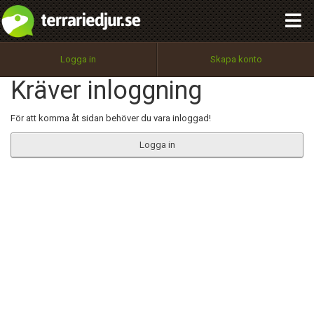
integritetspolicy
OK
Utför
Namn:
Begär nytt lösenord
Logga in
Skapa konto
Tillbaka till förstasidan
Kräver inloggning
100%
Epost:
För att komma åt sidan behöver du vara inloggad!
Logga in
Användarnamn:
Lösenord:
Privacy Policy
Terms of Service