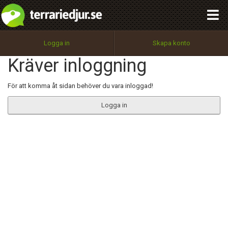
integritetspolicy
OK
Utför
Namn:
Begär nytt lösenord
Logga in
Skapa konto
Tillbaka till förstasidan
Kräver inloggning
100%
Epost:
För att komma åt sidan behöver du vara inloggad!
Logga in
Användarnamn:
Lösenord:
Privacy Policy
Terms of Service