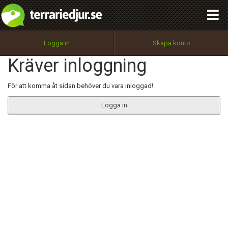
integritetspolicy
OK
Utför
Namn:
Begär nytt lösenord
Logga in
Skapa konto
Tillbaka till förstasidan
Kräver inloggning
100%
Epost:
För att komma åt sidan behöver du vara inloggad!
Logga in
Användarnamn:
Lösenord:
Privacy Policy
Terms of Service