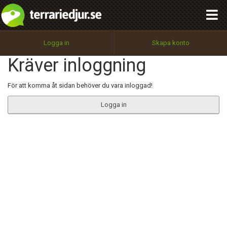
integritetspolicy
OK
Utför
Namn:
Begär nytt lösenord
Logga in
Skapa konto
Tillbaka till förstasidan
Kräver inloggning
100%
Epost:
För att komma åt sidan behöver du vara inloggad!
Logga in
Användarnamn:
Lösenord:
Privacy Policy
Terms of Service