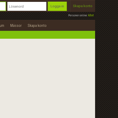
Skapa konto
Logga in
Personer online:
63st
rum
Mässor
Skapa konto