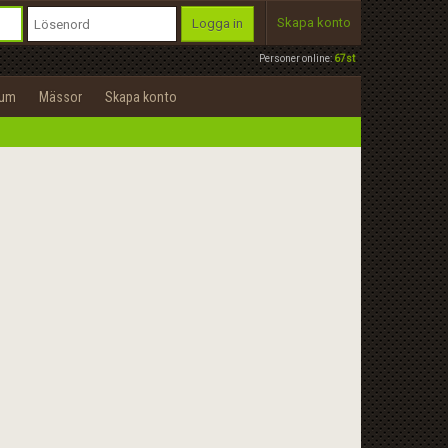
Skapa konto
Logga in
Personer online:
67st
rum
Mässor
Skapa konto