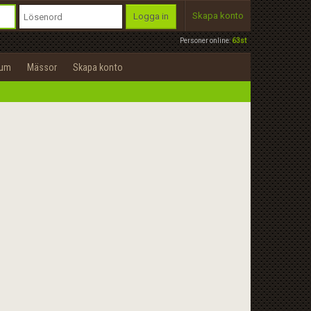
Skapa konto
Logga in
Personer online:
63st
rum
Mässor
Skapa konto