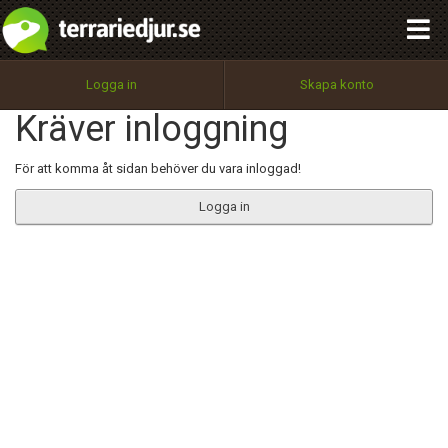
integritetspolicy
OK
Utför
Namn:
Begär nytt lösenord
Logga in
Skapa konto
Tillbaka till förstasidan
Kräver inloggning
100%
Epost:
För att komma åt sidan behöver du vara inloggad!
Logga in
Användarnamn:
Lösenord:
Privacy Policy
Terms of Service