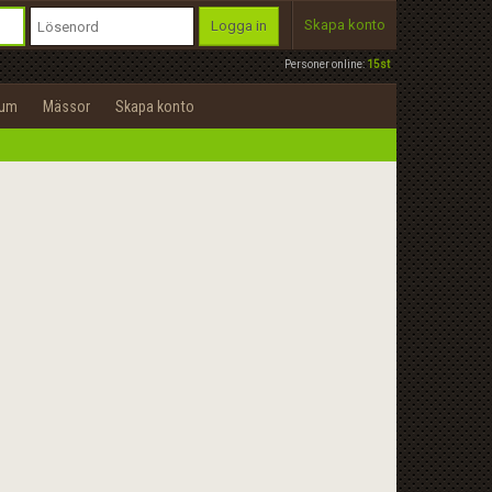
Skapa konto
Logga in
Personer online:
15st
rum
Mässor
Skapa konto