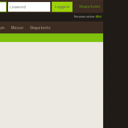
Skapa konto
Logga in
Personer online:
68st
rum
Mässor
Skapa konto