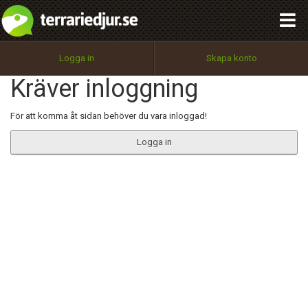
integritetspolicy
OK
Utför
Namn:
Begär nytt lösenord
Logga in
Skapa konto
Tillbaka till förstasidan
Kräver inloggning
100%
Epost:
För att komma åt sidan behöver du vara inloggad!
Logga in
Användarnamn:
Lösenord:
Privacy Policy
Terms of Service