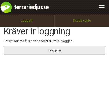
integritetspolicy
OK
Utför
Namn:
Begär nytt lösenord
Logga in
Skapa konto
Tillbaka till förstasidan
Kräver inloggning
100%
Epost:
För att komma åt sidan behöver du vara inloggad!
Logga in
Användarnamn:
Lösenord:
Privacy Policy
Terms of Service