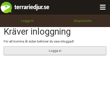
integritetspolicy
OK
Utför
Namn:
Begär nytt lösenord
Logga in
Skapa konto
Tillbaka till förstasidan
Kräver inloggning
100%
Epost:
För att komma åt sidan behöver du vara inloggad!
Logga in
Användarnamn:
Lösenord:
Privacy Policy
Terms of Service